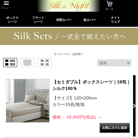
ボックス
フラット
ナイト
布団カバー
枕カバー
シーツ
シーツ
ウェア
1 / 1ページ
（全6件）
【セミダブル】ボックスシーツ｜19匁｜
シルク100％
【サイズ】120×200cm
カラー15色/無地
価格： 18,900円(税込)
～