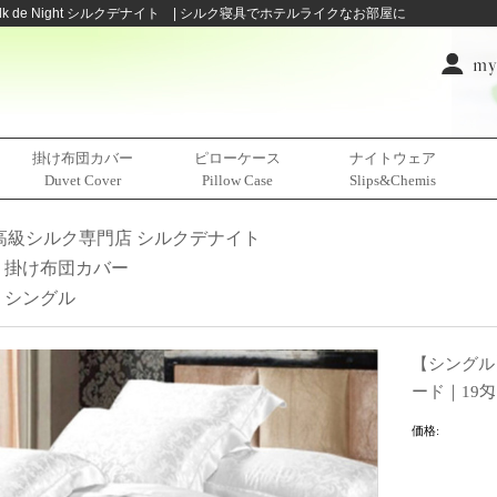
 de Night シルクデナイト | シルク寝具でホテルライクなお部屋に
掛け布団カバー
ピローケース
ナイトウェア
Duvet Cover
Pillow Case
Slips&Chemis
高級シルク専門店 シルクデナイト
掛け布団カバー
シングル
【シングル
ード｜19匁
価格: