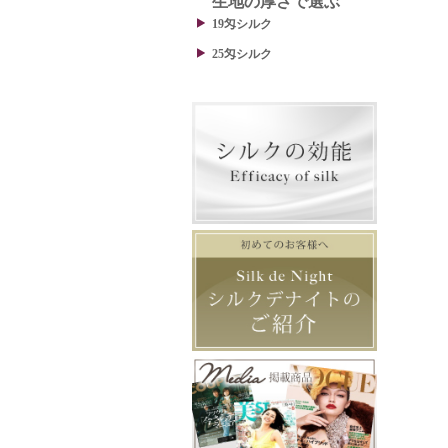
生地の厚さで選ぶ
19匁シルク
25匁シルク