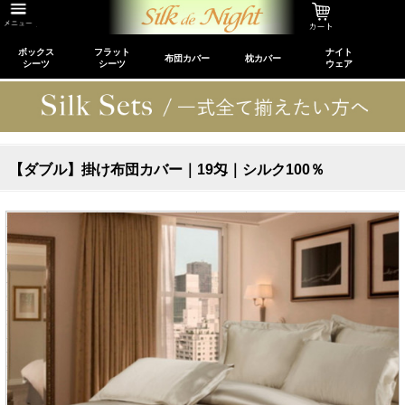
ボックス
フラット
ナイト
布団カバー
枕カバー
シーツ
シーツ
ウェア
【ダブル】掛け布団カバー｜19匁｜シルク100％